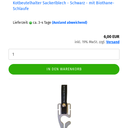
Kot­beu­tel­hal­ter Sa­ckerl­blech - Schwarz - mit Biothane-​​
Schlau­fe
Lieferzeit:
ca. 3-4 Tage
(Ausland abweichend)
6,00 EUR
inkl. 19% MwSt. zzgl.
Versand
IN DEN WARENKORB