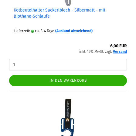
Kot­beu­tel­hal­ter Sa­ckerl­blech - Sil­ber­matt - mit
Biothane-​​Schlau­fe
Lieferzeit:
ca. 3-4 Tage
(Ausland abweichend)
6,00 EUR
inkl. 19% MwSt. zzgl.
Versand
IN DEN WARENKORB