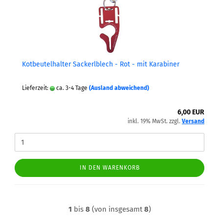
Kot­beu­tel­hal­ter Sa­ckerl­blech - Rot - mit Ka­ra­bi­ner
Lieferzeit:
ca. 3-4 Tage
(Ausland abweichend)
6,00 EUR
inkl. 19% MwSt. zzgl.
Versand
IN DEN WARENKORB
1
bis
8
(von insgesamt
8
)