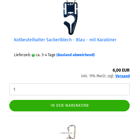
Kot­beu­tel­hal­ter Sa­ckerl­blech - Blau - mit Ka­ra­bi­ner
Lieferzeit:
ca. 3-4 Tage
(Ausland abweichend)
6,00 EUR
inkl. 19% MwSt. zzgl.
Versand
IN DEN WARENKORB