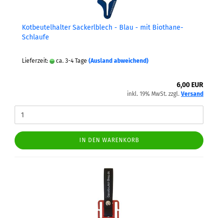
Kot­beu­tel­hal­ter Sa­ckerl­blech - Blau - mit Biothane-​​
Schlau­fe
Lieferzeit:
ca. 3-4 Tage
(Ausland abweichend)
6,00 EUR
inkl. 19% MwSt. zzgl.
Versand
IN DEN WARENKORB