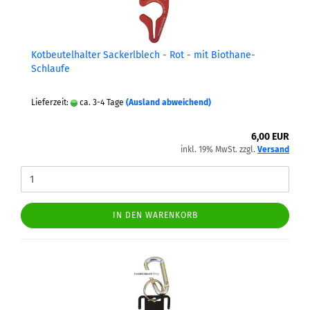
Kot­beu­tel­hal­ter Sa­ckerl­blech - Rot - mit Biothane-​​
Schlau­fe
Lieferzeit:
ca. 3-4 Tage
(Ausland abweichend)
6,00 EUR
inkl. 19% MwSt. zzgl.
Versand
IN DEN WARENKORB