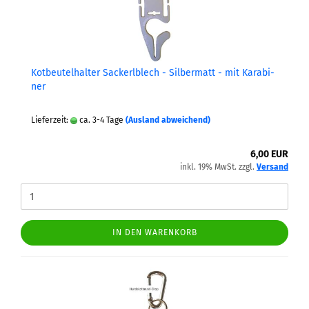
Kot­beu­tel­hal­ter Sa­ckerl­blech - Sil­ber­matt - mit Ka­ra­bi­
ner
Lieferzeit:
ca. 3-4 Tage
(Ausland abweichend)
6,00 EUR
inkl. 19% MwSt. zzgl.
Versand
IN DEN WARENKORB