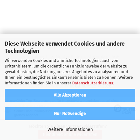
Diese Webseite verwendet Cookies und andere
Impressum
Kontakt
Versand- & Zahlungsbedingungen
Technologien
Widerrufsrecht & Muster-Widerrufsformular
AGB
Wir verwenden Cookies und ähnliche Technologien, auch von
Privatsphäre und Datenschutz
Callback Service
Drittanbietern, um die ordentliche Funktionsweise der Website zu
gewährleisten, die Nutzung unseres Angebotes zu analysieren und
Cookie Einstellungen
Ihnen ein bestmögliches Einkaufserlebnis bieten zu können. Weitere
Informationen finden Sie in unserer
Datenschutzerklärung
.
Webshop erstellen
mit Gambio.de © 2026
Alle Akzeptieren
Ausgewählte Top-Bewertungen für https://www.hundekotbeutel-shop.de/
07.08.26
▼
Schnell und unkompliziert,
Nur Notwendige
großes Angebot
Möchten Sie einen Vertrag widerrufen?
Weitere Informationen
Hier direkt online widerrufen
262 Bewertungen