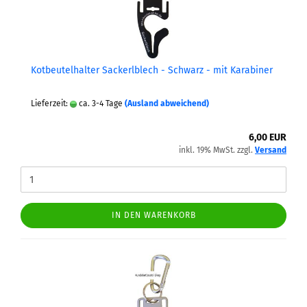
Kot­beu­tel­hal­ter Sa­ckerl­blech - Schwarz - mit Ka­ra­bi­ner
Lieferzeit:
ca. 3-4 Tage
(Ausland abweichend)
6,00 EUR
inkl. 19% MwSt. zzgl.
Versand
IN DEN WARENKORB